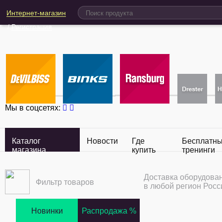
Интернет-магазин
/
Регистрация
Мы в соцсетях:
Каталог
Новости
Где
Бесплатн
магазина
купить
тренинги
Доставка оборудова
Фильтр товаров
в любой регион Росс
Новинки
Распродажа %