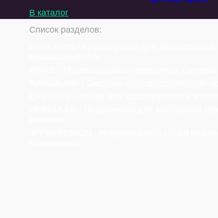
В каталог
Список разделов:
DEVILBISS - Краскопульты для автосервисов
промышленности
BINKS - Промышленные окрасочные системы
RANSBURG - Системы электростатической ок
DRESTER - Мойки для краскопультов и колес
HERKULES - Подъемники для мастерских куз
ремонта
IRT HYPERION - Инфракрасные сушки разли
применения