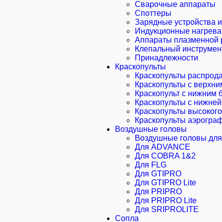
Сварочные аппараты
Споттеры
Зарядные устройства и
Индукционные нагрева
Аппараты плазменной 
Клепальный инструмен
Принадлежности
Краскопульты
Краскопульты распрод
Краскопульты с верхни
Краскопульт с нижним 
Краскопульты с нижней
Краскопульты высоког
Краскопульты аэрогра
Воздушные головы
Воздушные головы для 
Для ADVANCE
Для COBRA 1&2
Для FLG
Для GTIPRO
Для GTIPRO Lite
Для PRIPRO
Для PRIPRO Lite
Для SRIPROLITE
Сопла