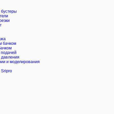
 бустеры
тели
резки
т
ажа
м бачком
бачком
 подачей
о давления
фии и моделирования
Sripro