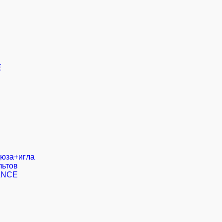
E
E
дюза+игла
льтов
ANCE