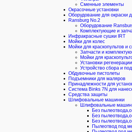
Сменные элементы
Окрасочные установки
Оборудование для окраски 
Ransburg No.2
Оборудование Ransbur
Комплектующие и запч
Инфракрасные сушки IRT
Мойки для колес
Мойки для краскопультов и
Запчасти и комплектую
Мойки для краскопульт
Установки регенерации
Устройство сбора и по
Обдувочные пистолеты
Подъемники для маляров
Принадлежности для устано
Система Binks 7N для нанес
Средства защиты
Шлифовальные машинки
Шлифовальные машинк
Без пылеотвода,о
Без пылеотвода,о
Без пылеотвода,о
Пылеотвод под ме
Пылеотвод под ме