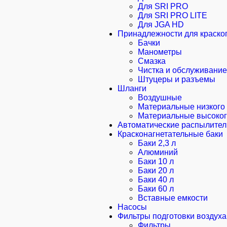
Для SRI PRO
Для SRI PRO LITE
Для JGA HD
Принадлежности для краско
Бачки
Манометры
Смазка
Чистка и обслуживание
Штуцеры и разъемы
Шланги
Воздушные
Материальные низкого
Материальные высоког
Автоматические распылител
Красконагнетательные баки
Баки 2,3 л
Алюминий
Баки 10 л
Баки 20 л
Баки 40 л
Баки 60 л
Вставные емкости
Насосы
Фильтры подготовки воздуха
Фильтры