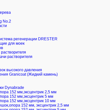
дерева
g No.2
асти
 система регенерации DRESTER
щие для моек
ов
 растворителя
дачи растворителя
вок высокого давления
ения Granicoat (Жидкий камень)
и Dynabrade
пора 152 мм,эксцентрик 2,5 мм
пора 152 мм,эксцентрик 5 мм
пора 152 мм,эксцентрик 10 мм
шок,опора 152 мм, эксцентрик 2,5 мм
шок,опора 152 мм, эксцентрик 5 мм