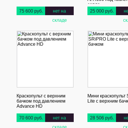
сопло.
75 600 руб.
нет на
25 000 руб.
н
складе
ск
Краскопульт с верхним
Мини краскопульт
бачком под давлением
Lite с верхним бач
Advance HD
70 600 руб.
нет на
28 506 руб.
н
складе
ск