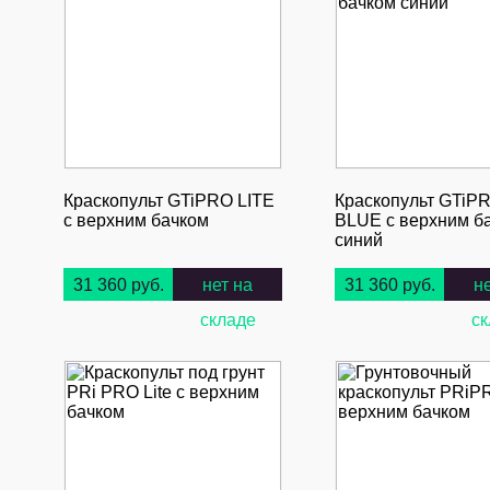
Краскопульт GTiPRO LITE
Краскопульт GTiP
с верхним бачком
BLUE с верхним б
синий
31 360 руб.
нет на
31 360 руб.
н
складе
ск