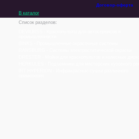
Договор-оферта
В каталог
Список разделов:
DEVILBISS - Краскопульты для автосервисов и
промышленности
BINKS - Промышленные окрасочные системы
RANSBURG - Системы электростатической окраски
DRESTER - Мойки для краскопультов и колесных диск
HERKULES - Подъемники для мастерских кузовного ре
IRT HYPERION - Инфракрасные сушки различного
применения