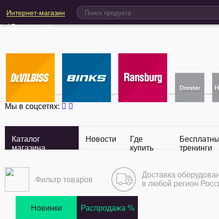
Интернет-магазин
/
Регистрация
Мы в соцсетях:
Каталог
Новости
Где
Бесплатн
магазина
купить
тренинги
Доставка оборудова
Фильтр товаров
в любой регион Росс
Новинки
Распродажа %