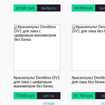
23 041 руб.
выбрать
38 854 руб.
вы
Краскопульт Devilbiss DV1
Краскопульт Devilb
для лака с цифровым
для лака без бачка
манометром без бачка
73 600 руб.
нет на
63 700 руб.
н
складе
ск