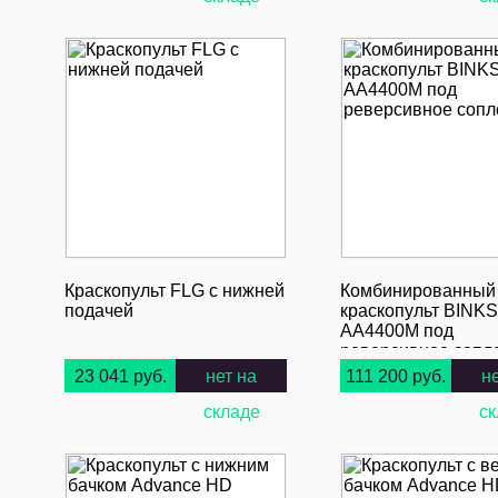
Краскопульт FLG с нижней
Комбинированный
подачей
краскопульт BINKS
AA4400M под
реверсивное сопло
23 041 руб.
нет на
111 200 руб.
н
складе
ск