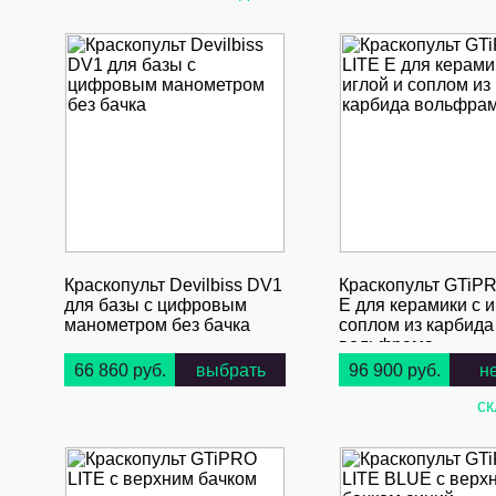
Краскопульт Devilbiss DV1
Краскопульт GTiP
для базы с цифровым
E для керамики с и
манометром без бачка
соплом из карбида
вольфрама
66 860 руб.
выбрать
96 900 руб.
н
ск