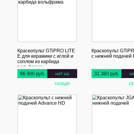
Краскопульт GTiPRO LITE
Краскопульт GTiP
E для керамики с иглой и
с нижней подачей
соплом из карбида
вольфрама
96 900 руб.
нет на
31 360 руб.
н
складе
ск