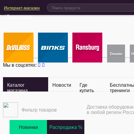
Интернет-магазин
/
Регистрация
Мы в соцсетях:
Каталог
Новости
Где
Бесплатн
магазина
купить
тренинги
Доставка оборудова
Фильтр товаров
в любой регион Росс
Новинки
Распродажа %