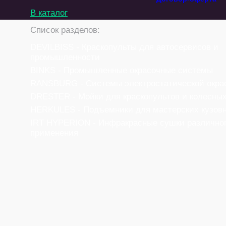
В каталог
Список разделов:
DEVILBISS - Краскопульты для автосервисов и
промышленности
BINKS - Промышленные окрасочные системы
RANSBURG - Системы электростатической окра
DRESTER - Мойки для краскопультов и колесных
HERKULES - Подъемники для мастерских кузовн
IRT HYPERION - Инфракрасные сушки различно
применения