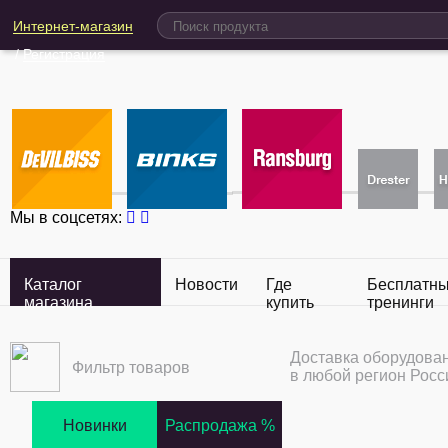
Интернет-магазин
/
Регистрация
Мы в соцсетях:
Каталог
Новости
Где
Бесплатн
магазина
купить
тренинги
Доставка оборудова
Фильтр товаров
в любой регион Росс
Новинки
Распродажа %