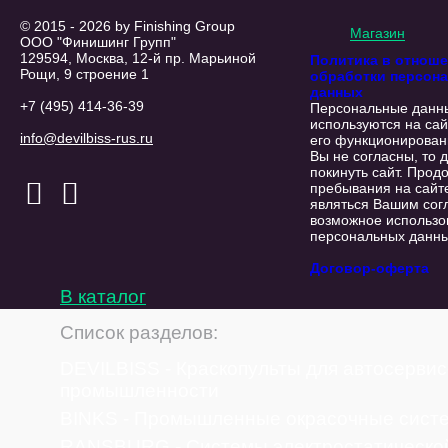
© 2015 - 2026 by Finishing Group
Магазин
ООО "Финишинг Групп"
129594, Москва, 12-й пр. Марьиной
Политика в отнош
Рощи, 9 строение 1
обработки персон
данных
+7 (495) 414-36-39
Персональные данн
используются на сай
info@devilbiss-rus.ru
его функционирован
Вы не согласны, то 
покинуть сайт. Прод
пребывания на сайт
являться Вашим сог
возможное использо
персональных данны
Договор-оферта
В каталог
Список разделов:
DEVILBISS - Краскопульты для автосервис
промышленности
BINKS - Промышленные окрасочные сист
RANSBURG - Системы электростатической