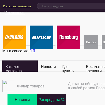
Интернет-магазин
/
Регистрация
Мы в соцсетях:
Каталог
Новости
Где
Бесплатн
магазина
купить
тренинги
Доставка оборудова
Фильтр товаров
в любой регион Росс
Новинки
Распродажа %