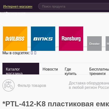
Интернет-магазин
/
Регистрация
Мы в соцсетях:
Каталог
Новости
Где
Бесплатн
магазина
купить
тренинги
Доставка оборудован
Фильтр товаров
в любой регион Росси
*PTL-412-K8 пластиковая емк