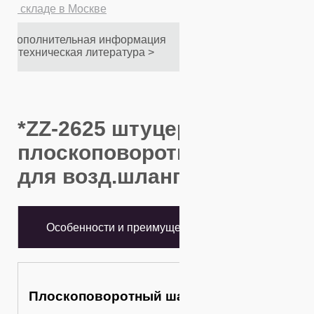
и
на складе в Москве
Дополнительная информация
и техническая литература >
*ZZ-2625 штуцер резьб.
плоскоповоротного шарнир
для возд.шланга - описание
Особенности и преимущества
Плоскоповоротный шарнир 1/4" ZZ-2625