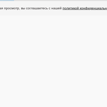
жая просмотр, вы соглашаетесь с нашей
политикой конфиденциальн
Магазин
Политика в отношении
обработки персональных
данных
Персональные данные
используются на сайте в целях
его функционирования, и если
Вы не согласны, то должны
покинуть сайт. Продолжение