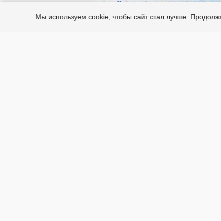
Мы используем cookie, чтобы сайт стал лучше. Продол
© 2015 - 2026 by Finishing Group
ООО "Финишинг Групп"
129594, Москва, 12-й пр. Марьиной
Рощи, 9 строение 1
+7 (495) 414-36-39
info@devilbiss-rus.ru