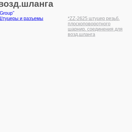
возд.шланга
 Group"
Штуцеры и разъемы
*ZZ-2625 штуцер резьб.
плоскоповоротного
шарнир. соединения для
возд.шланга