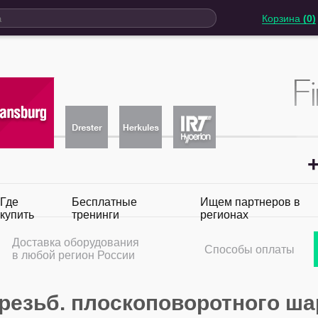
Корзина
(0)
+
Где
Бесплатные
Ищем партнеров в
купить
тренинги
регионах
Доставка оборудования
Способы оплаты
в любой регион России
 резьб. плоскоповоротного ша