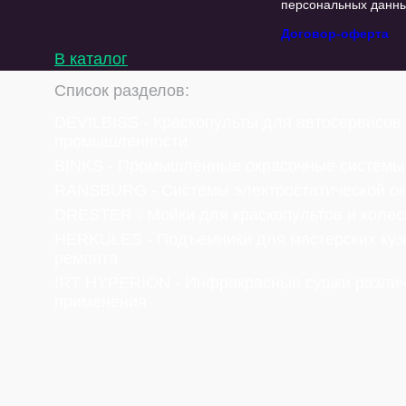
персональных данны
Договор-оферта
В каталог
Список разделов:
DEVILBISS - Краскопульты для автосервисов
промышленности
BINKS - Промышленные окрасочные системы
RANSBURG - Системы электростатической ок
DRESTER - Мойки для краскопультов и колес
HERKULES - Подъемники для мастерских куз
ремонта
IRT HYPERION - Инфракрасные сушки разли
применения