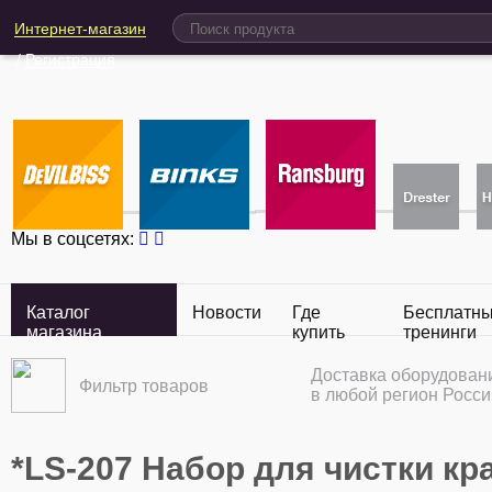
Интернет-магазин
/
Регистрация
Мы в соцсетях:
Каталог
Новости
Где
Бесплатн
магазина
купить
тренинги
Доставка оборудован
Фильтр товаров
в любой регион Росси
*LS-207 Набор для чистки кр