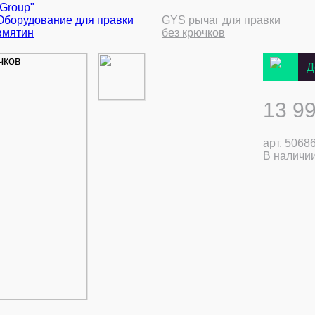
 Group"
Оборудование для правки
GYS рычаг для правки
вмятин
без крючков
Д
13 99
арт.
5068
В наличи