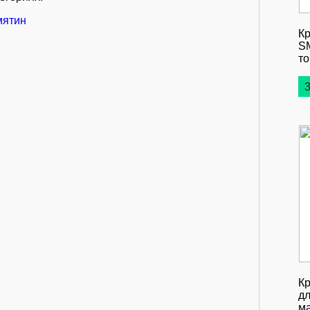
мятин
Кр
S
то
3
Кр
д
м