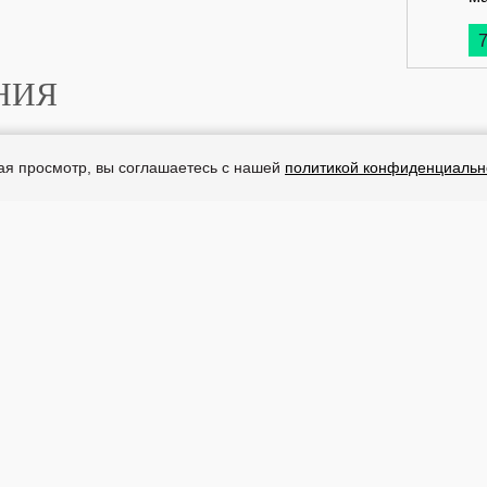
7
НИЯ
жая просмотр, вы соглашаетесь с нашей
политикой конфиденциальн
Магазин
Политика в отношении
обработки персональных
данных
Персональные данные
используются на сайте в целях
его функционирования, и если
Вы не согласны, то должны
покинуть сайт. Продолжение
пребывания на сайте будет