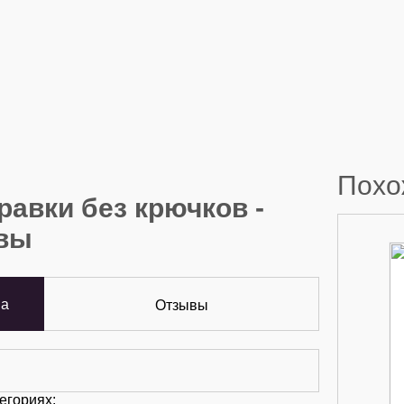
Похо
равки без крючков -
ывы
ва
Отзывы
егориях: