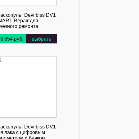
аскопульт Devilbiss DV1
MART Repair для
чечного ремонта
8 854 руб.
выбрать
аскопульт Devilbiss DV1
ля лака с цифровым
анометром и бачком