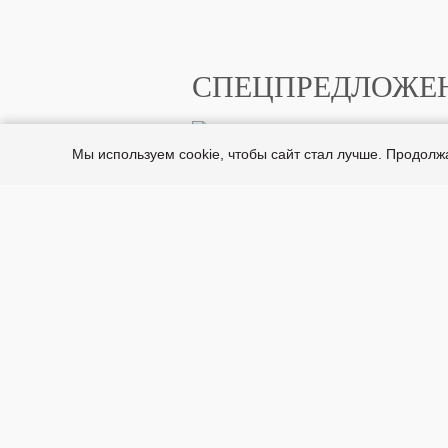
СПЕЦПРЕДЛОЖЕ
Мы используем cookie, чтобы сайт стал лучше. Продол
© 2015 - 2026 by Finishing Group
ООО "Финишинг Групп"
129594, Москва, 12-й пр. Марьиной
Рощи, 9 строение 1
+7 (495) 414-36-39
info@devilbiss-rus.ru