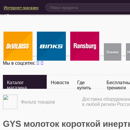
Интернет-магазин
/
Регистрация
Мы в соцсетях:
Каталог
Новости
Где
Бесплатн
магазина
купить
тренинги
Доставка оборудован
Фильтр товаров
в любой регион Росси
GYS молоток короткой инертно