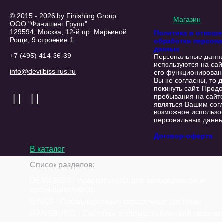
© 2015 - 2026 by Finishing Group
Магазин
ООО "Финишинг Групп"
129594, Москва, 12-й пр. Марьиной
Политика в отнош
Рощи, 9 строение 1
обработки персон
данных
+7 (495) 414-36-39
Персональные данн
используются на сай
info@devilbiss-rus.ru
его функционирован
Вы не согласны, то 
покинуть сайт. Прод
пребывания на сайт
являться Вашим сог
возможное использо
персональных данны
Договор-оферта
В каталог
Список разделов:
DEVILBISS - Краскопульты для автосервисов и
промышленности
BINKS - Промышленные окрасочные системы
RANSBURG - Системы электростатической окраски