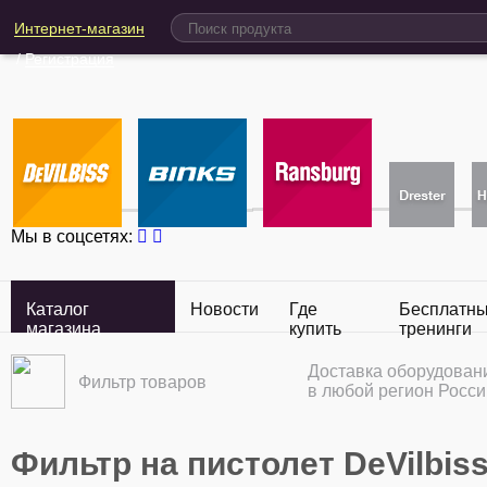
Интернет-магазин
/
Регистрация
Мы в соцсетях:
Каталог
Новости
Где
Бесплатн
магазина
купить
тренинги
Доставка оборудован
Фильтр товаров
в любой регион Росси
Фильтр на пистолет DeVilbis